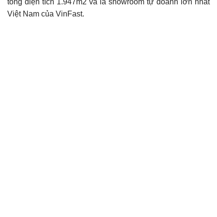
tổng diện tích 1.947m2 và là showroom tự doanh lớn nhất
Việt Nam của VinFast.