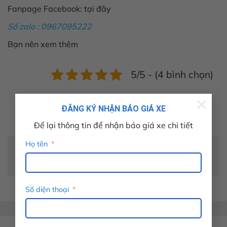
Fanpage Facebook:
tại đây
Số zalo : 0967095222
Bạn nên xem thêm
5/5 - (4 bình chọn)
×
ĐĂNG KÝ NHẬN BÁO GIÁ XE
Để lại thông tin để nhận báo giá xe chi tiết
Họ tên
Để lại một bình luận
Bạn phải
đăng nhập
để gửi bình luận.
Số diện thoại