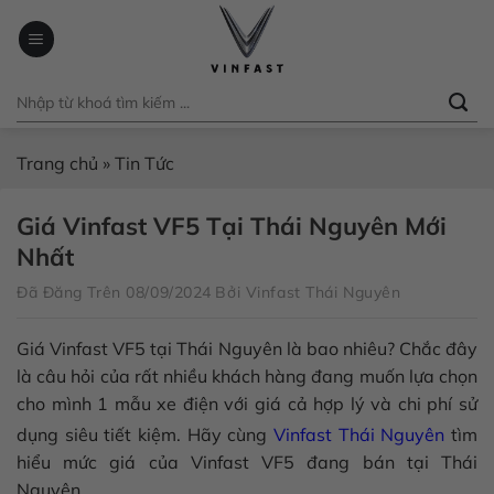
Chuyển
đến
nội
dung
Trang chủ
»
Tin Tức
Giá Vinfast VF5 Tại Thái Nguyên Mới
Nhất
Đã Đăng Trên
08/09/2024
Bởi
Vinfast Thái Nguyên
Giá Vinfast VF5 tại Thái Nguyên là bao nhiêu
? Chắc đây
là câu hỏi của rất nhiều khách hàng đang muốn lựa chọn
cho mình 1 mẫu xe điện với giá cả hợp lý và chi phí sử
dụng siêu tiết kiệm. Hãy cùng
Vinfast Thái Nguyên
tìm
hiểu mức giá của
Vinfast VF5
đang bán tại
Thái
Nguyên.