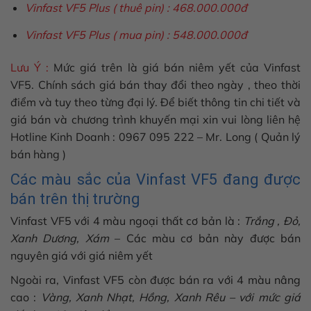
Vinfast VF5 Plus ( thuê pin) : 468.000.000đ
Vinfast VF5 Plus ( mua pin) : 548.000.000đ
Lưu Ý :
Mức giá trên là giá bán niêm yết của Vinfast
VF5. Chính sách giá bán thay đổi theo ngày , theo thời
điểm và tuy theo từng đại lý. Để biết thông tin chi tiết và
giá bán và chương trình khuyến mại xin vui lòng liên hệ
Hotline Kinh Doanh : 0967 095 222 – Mr. Long ( Quản lý
bán hàng )
Các màu sắc của Vinfast VF5 đang được
bán trên thị trường
Vinfast VF5
với 4 màu ngoại thất cơ bản là :
Trắng , Đỏ,
Xanh Dương, Xám
– Các màu cơ bản này được bán
nguyên giá với giá niêm yết
Ngoài ra, Vinfast VF5 còn được bán ra với 4 màu nâng
cao :
Vàng, Xanh Nhạt, Hồng, Xanh Rêu – với mức giá