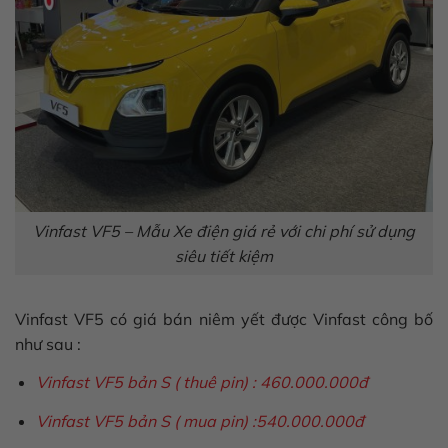
Vinfast VF5 – Mẫu Xe điện giá rẻ với chi phí sử dụng
siêu tiết kiệm
Vinfast VF5
có giá bán niêm yết được Vinfast công bố
như sau :
Vinfast VF5 bản S ( thuê pin) : 460.000.000đ
Vinfast VF5 bản S ( mua pin) :540.000.000đ